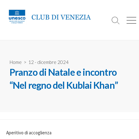
S
k
i
S
M
p
e
e
t
a
n
r
u
o
c
c
h
o
T
Home
>
12 - dicembre 2024
o
n
Pranzo di Natale e incontro
g
t
g
e
l
“Nel regno del Kublai Khan”
e
n
t
Aperitivo di accoglienza